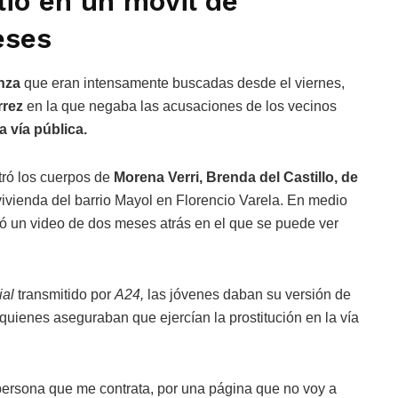
lió en un móvil de
eses
anza
que eran intensamente buscadas desde el viernes,
rrez
en la que negaba las acusaciones de los vecinos
la vía pública.
tró los cuerpos de
Morena Verri, Brenda del Castillo, de
ivienda del barrio Mayol en Florencio Varela. En medio
dió un video de dos meses atrás en el que se puede ver
ial
transmitido por
A24,
las jóvenes daban su versión de
quienes aseguraban que ejercían la prostitución en la vía
 persona que me contrata, por una página que no voy a