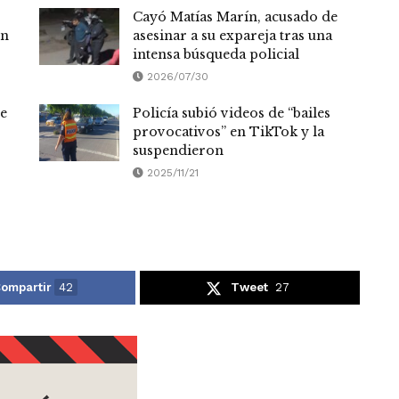
Cayó Matías Marín, acusado de
ón
asesinar a su expareja tras una
intensa búsqueda policial
2026/07/30
te
Policía subió videos de “bailes
provocativos” en TikTok y la
suspendieron
2025/11/21
ompartir
42
Tweet
27