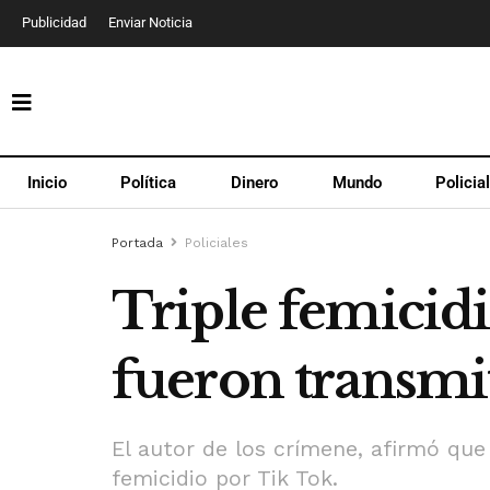
Publicidad
Enviar Noticia
Inicio
Política
Dinero
Mundo
Policia
Portada
Policiales
Triple femicidi
fueron transmi
El autor de los crímene, afirmó que
femicidio por Tik Tok.