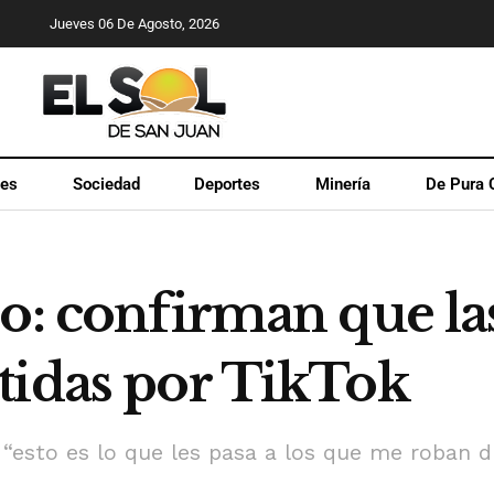
Jueves 06 De Agosto, 2026
les
Sociedad
Deportes
Minería
De Pura 
o: confirman que las
tidas por TikTok
 “esto es lo que les pasa a los que me roban dr