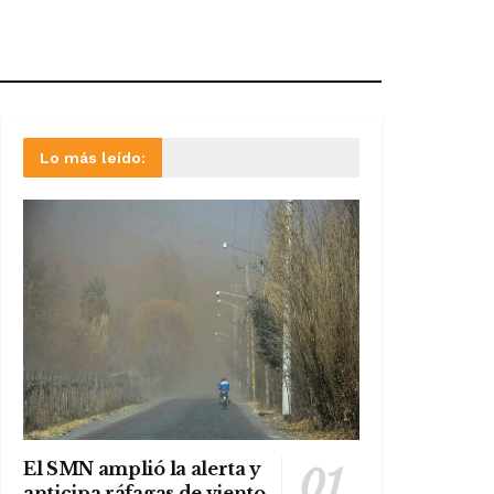
Lo más leído:
El SMN amplió la alerta y
anticipa ráfagas de viento