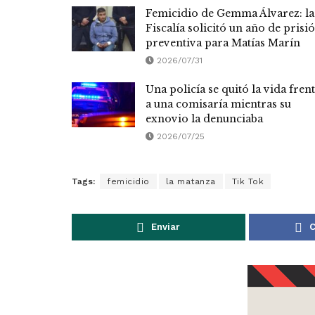
Femicidio de Gemma Álvarez: la
Fiscalía solicitó un año de prisi
preventiva para Matías Marín
2026/07/31
Una policía se quitó la vida fren
a una comisaría mientras su
exnovio la denunciaba
2026/07/25
Tags:
femicidio
la matanza
Tik Tok
Enviar
C