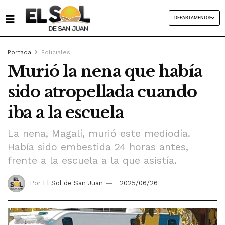
DEPARTAMENTOS
Portada
Policiales
Murió la nena que había
sido atropellada cuando
iba a la escuela
La nena, Magalí, murió este mediodía.
Había sido embestida 24 horas antes,
frente a la escuela a la que asistía.
Por
El Sol de San Juan
2025/06/26