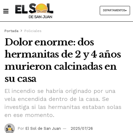
DEPARTAMENTOS
Portada
Policiales
Dolor enorme: dos
hermanitas de 2 y 4 años
murieron calcinadas en
su casa
El incendio se habría originado por una
vela encendida dentro de la casa. Se
investiga si las hermanitas estaban solas
en ese momento.
Por
El Sol de San Juan
2025/07/26