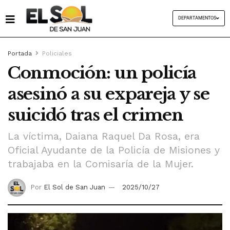
DEPARTAMENTOS
Portada
Policiales
Conmoción: un policía
asesinó a su expareja y se
suicidó tras el crimen
La víctima, Daiana Raquel Da Rosa, era
Oficial Ayudante de la Policía de Misiones y
trabajaba en la Comisaría de la Mujer.
Por
El Sol de San Juan
2025/10/27