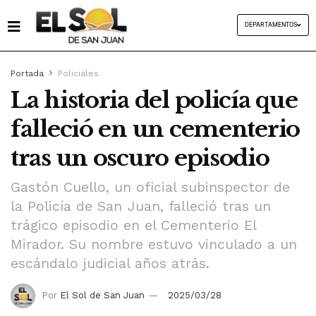
DEPARTAMENTOS
Portada
Policiales
La historia del policía que
falleció en un cementerio
tras un oscuro episodio
Gastón Cuello, un oficial subinspector de
la Policía de San Juan, falleció tras un
trágico episodio en el Cementerio El
Mirador. Su nombre estuvo vinculado a un
escándalo judicial años atrás.
Por
El Sol de San Juan
2025/03/28