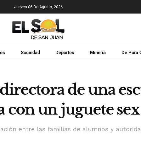
Jueves 06 De Agosto, 2026
les
Sociedad
Deportes
Minería
De Pura 
directora de una es
 con un juguete sex
gnación entre las familias de alumnos y autorida