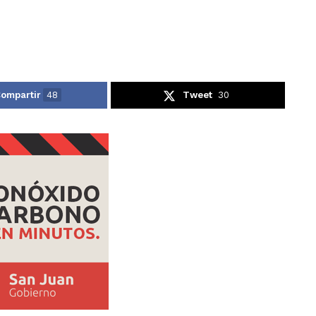
ompartir
48
Tweet
30