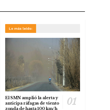
Lo más leído:
El SMN amplió la alerta y
anticipa ráfagas de viento
zonda de hasta 100 km/h