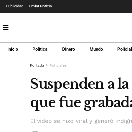
Publicidad
Enviar Noticia
Inicio
Política
Dinero
Mundo
Policia
Portada
Policiales
Suspenden a la 
que fue grabada
El video se hizo viral y generó indi