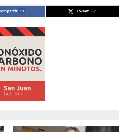
Compartir
51
Tweet
32