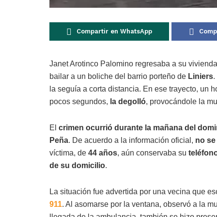
Compartir en WhatsApp
Compa
Janet Arotinco Palomino regresaba a su vivienda
bailar a un boliche del barrio porteño de
Liniers
.
la seguía a corta distancia. En ese trayecto, un 
pocos segundos,
la degolló
, provocándole la mu
El
crimen ocurrió durante la mañana del dom
Peña
. De acuerdo a la información oficial,
no se
víctima, de
44 años
, aún conservaba su
teléfono
de su domicilio
.
La situación fue advertida por una vecina que e
911
. Al asomarse por la ventana, observó a la m
llegada de la ambulancia, también se hizo presen