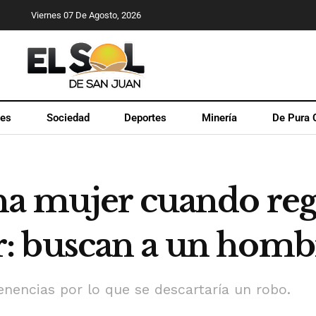
Viernes 07 De Agosto, 2026
les
Sociedad
Deportes
Minería
De Pura 
na mujer cuando regr
lar: buscan a un hom
enencias por lo que se descartaría un robo.