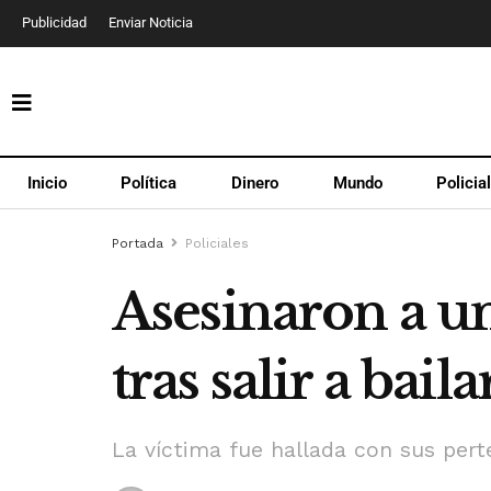
Publicidad
Enviar Noticia
Inicio
Política
Dinero
Mundo
Policia
Portada
Policiales
Asesinaron a u
tras salir a bai
La víctima fue hallada con sus pert