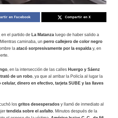
rtir en Facebook
Compartir en X
 en el partido de
La Matanza
luego de haber salido a
 Mientras caminaba, un
perro callejero de color negro
hombre la
atacó sorpresivamente por la espalda
y, en
erte.
ingo
, en la intersección de las calles
Huergo y Sáenz
 trató de un robo
, ya que al arribar la Policía al lugar la
 celular, dinero en efectivo, tarjeta SUBE y las llaves
scuchó los
gritos desesperados
y llamó de inmediato al
ujer
tendida sobre el asfalto
. Minutos después de la
te el esposo de la víctima,
Américo Isaias C. C., de 56