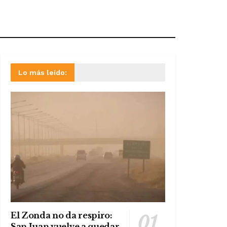
Lo más leído:
El Zonda no da respiro:
San Juan vuelve a quedar