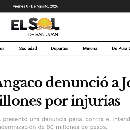
Viernes 07 De Agosto, 2026
les
Sociedad
Deportes
Minería
De Pura 
ngaco denunció a Jo
lones por injurias
, presentó una denuncia penal contra el inten
indemnización de 80 millones de pesos.