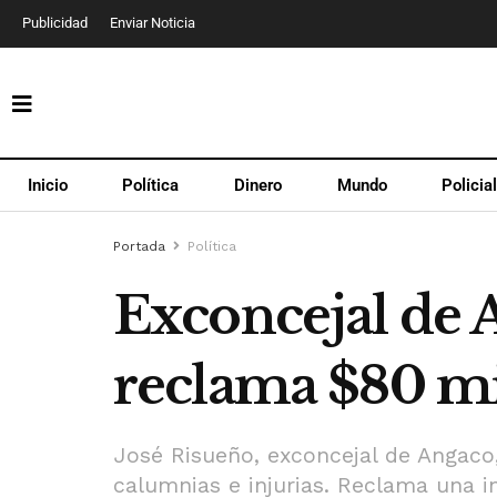
Publicidad
Enviar Noticia
Inicio
Política
Dinero
Mundo
Policia
Portada
Política
Exconcejal de A
reclama $80 mil
José Risueño, exconcejal de Angaco
calumnias e injurias. Reclama una 