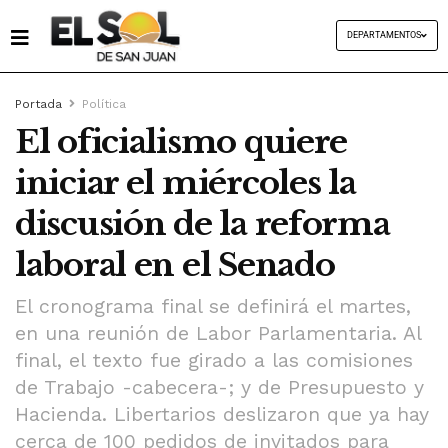
DEPARTAMENTOS
Portada
Política
El oficialismo quiere
iniciar el miércoles la
discusión de la reforma
laboral en el Senado
El cronograma final se definirá el martes,
en una reunión de Labor Parlamentaria. Al
final, el texto fue girado a las comisiones
de Trabajo -cabecera-; y de Presupuesto y
Hacienda. Libertarios deslizaron que ya hay
cerca de 100 pedidos de invitados para