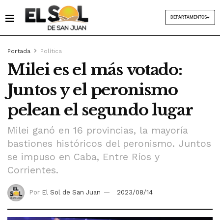
DEPARTAMENTOS
Portada
Política
Milei es el más votado:
Juntos y el peronismo
pelean el segundo lugar
Milei ganó en 16 provincias, la mayoría
bastiones históricos del peronismo. Juntos
se impuso en Caba, Entre Ríos y
Corrientes.
Por
El Sol de San Juan
2023/08/14