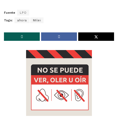
Fuente
LPO
Tags:
ahora
Milei