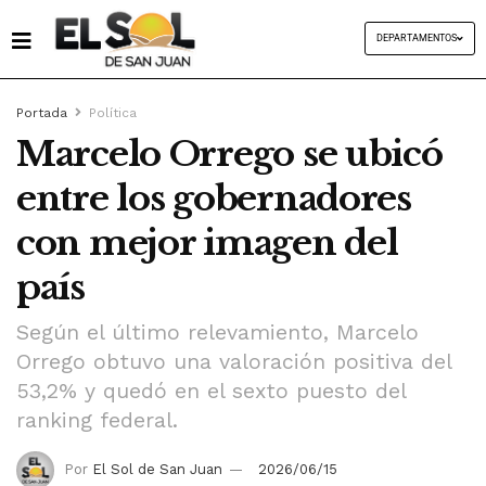
DEPARTAMENTOS
Portada
Política
Marcelo Orrego se ubicó
entre los gobernadores
con mejor imagen del
país
Según el último relevamiento, Marcelo
Orrego obtuvo una valoración positiva del
53,2% y quedó en el sexto puesto del
ranking federal.
Por
El Sol de San Juan
2026/06/15