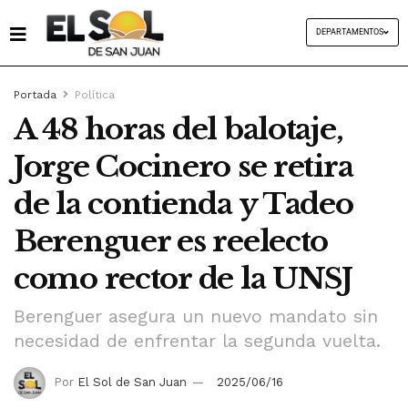
DEPARTAMENTOS
Portada
Política
A 48 horas del balotaje,
Jorge Cocinero se retira
de la contienda y Tadeo
Berenguer es reelecto
como rector de la UNSJ
Berenguer asegura un nuevo mandato sin
necesidad de enfrentar la segunda vuelta.
Por
El Sol de San Juan
2025/06/16