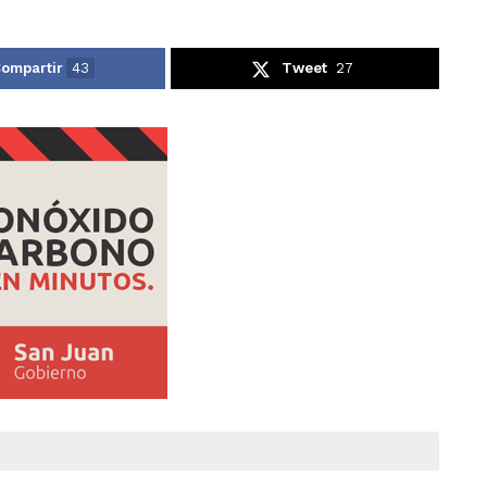
ompartir
43
Tweet
27