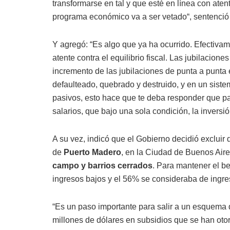
transformarse en tal y que esté en línea con atent
programa económico va a ser vetado“, sentenció 
Y agregó: “Es algo que ya ha ocurrido. Efectivam
atente contra el equilibrio fiscal. Las jubilacion
incremento de las jubilaciones de punta a punta
defaulteado, quebrado y destruido, y en un sistem
pasivos, esto hace que te deba responder que pa
salarios, que bajo una sola condición, la inversió
A su vez, indicó que el Gobierno decidió excluir
de
Puerto Madero
, en la Ciudad de Buenos Aire
campo y barrios cerrados
. Para mantener el b
ingresos bajos y el 56% se consideraba de ingr
“Es un paso importante para salir a un esquema d
millones de dólares en subsidios que se han otor