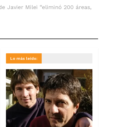
e Javier Milei “eliminó 200 áreas,
Lo más leído: