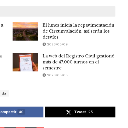
 a
El lunes inicia la repavimentación
de Circunvalación: así serán los
desvíos
2026/08/09
a
La web del Registro Civil gestionó
más de 47.000 turnos en el
semestre
2026/08/08
ida
ompartir
40
Tweet
25