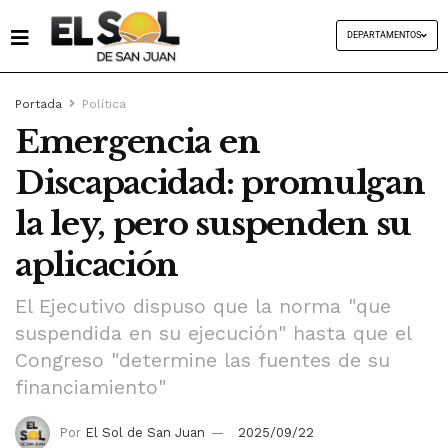
DEPARTAMENTOS
Portada
Política
Emergencia en
Discapacidad: promulgan
la ley, pero suspenden su
aplicación
El Ejecutivo dispuso que la norma "que
suspendida en su ejecución" hasta que el
Congreso "determine las fuentes de su
financiamiento"
Por
El Sol de San Juan
2025/09/22