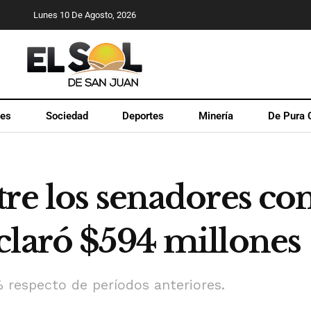
Lunes 10 De Agosto, 2026
les
Sociedad
Deportes
Minería
De Pura 
tre los senadores c
claró $594 millones
 respecto de períodos anteriores.