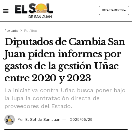
DEPARTAMENTOS
Portada
Política
Diputados de Cambia San
Juan piden informes por
gastos de la gestión Uñac
entre 2020 y 2023
La iniciativa contra Uñac busca poner bajo
la lupa la contratación directa de
proveedores del Estado.
Por
El Sol de San Juan
2025/05/29