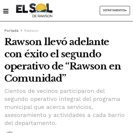
DEPARTAMENTOS
Portada
Rawson
Rawson llevó adelante
con éxito el segundo
operativo de “Rawson en
Comunidad”
Cientos de vecinos participaron del
segundo operativo integral del programa
municipal que acerca servicios,
asesoramiento y actividades a cada barrio
del departamento.