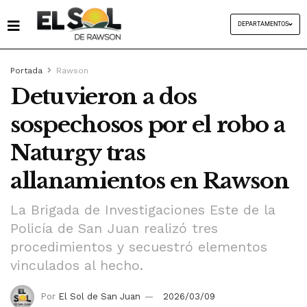
DEPARTAMENTOS
Portada
Rawson
Detuvieron a dos
sospechosos por el robo a
Naturgy tras
allanamientos en Rawson
La Brigada de Investigaciones Este de la
Policía de San Juan realizó tres
procedimientos y secuestró elementos
vinculados al hecho.
Por
El Sol de San Juan
2026/03/09