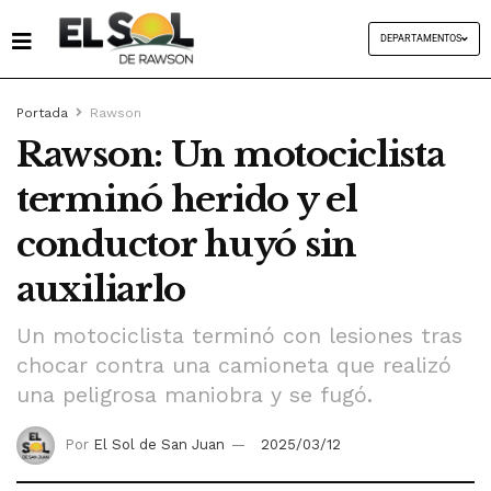
DEPARTAMENTOS
Portada
Rawson
Rawson: Un motociclista
terminó herido y el
conductor huyó sin
auxiliarlo
Un motociclista terminó con lesiones tras
chocar contra una camioneta que realizó
una peligrosa maniobra y se fugó.
Por
El Sol de San Juan
2025/03/12