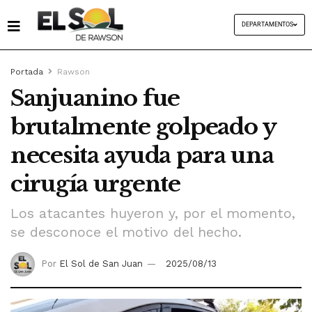
DEPARTAMENTOS
Portada
Rawson
Sanjuanino fue
brutalmente golpeado y
necesita ayuda para una
cirugía urgente
Los atacantes huyeron y, por el momento,
se desconoce el motivo del hecho.
Por
El Sol de San Juan
2025/08/13