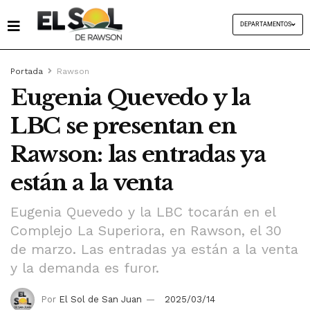
DEPARTAMENTOS
Portada
Rawson
Eugenia Quevedo y la
LBC se presentan en
Rawson: las entradas ya
están a la venta
Eugenia Quevedo y la LBC tocarán en el
Complejo La Superiora, en Rawson, el 30
de marzo. Las entradas ya están a la venta
y la demanda es furor.
Por
El Sol de San Juan
2025/03/14