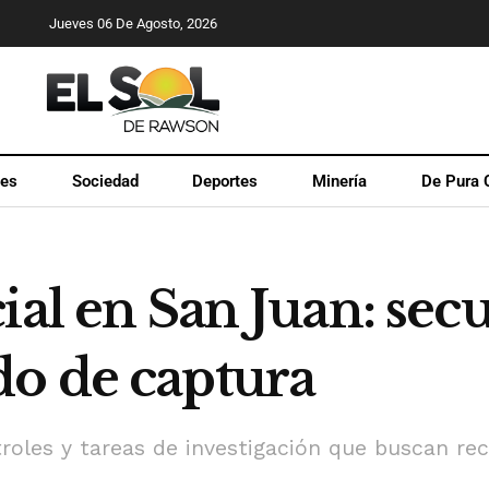
Jueves 06 De Agosto, 2026
les
Sociedad
Deportes
Minería
De Pura 
ial en San Juan: sec
o de captura
roles y tareas de investigación que buscan re