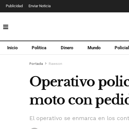
Publicidad
Enviar Noticia
Inicio
Política
Dinero
Mundo
Policia
Portada
Rawson
Operativo polic
moto con pedid
El operativo se enmarca en los cont