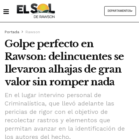
DEPARTAMENTOS
Portada
Rawson
Golpe perfecto en
Rawson: delincuentes se
llevaron alhajas de gran
valor sin romper nada
En el lugar intervino personal de
Criminalística, que llevó adelante las
pericias de rigor con el objetivo de
recolectar rastros y elementos que
permitan avanzar en la identificación de
los autores del hecho.