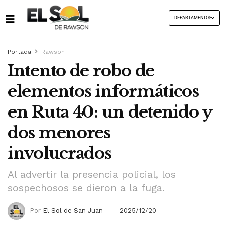
DEPARTAMENTOS
Portada
Rawson
Intento de robo de
elementos informáticos
en Ruta 40: un detenido y
dos menores
involucrados
Al advertir la presencia policial, los
sospechosos se dieron a la fuga.
Por
El Sol de San Juan
2025/12/20