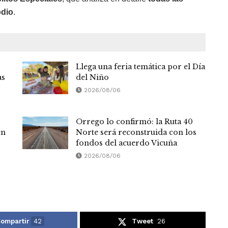
odio
.
Llega una feria temática por el Día
as
del Niño
2026/08/06
Orrego lo confirmó: la Ruta 40
en
Norte será reconstruida con los
fondos del acuerdo Vicuña
2026/08/06
ompartir
42
Tweet
26