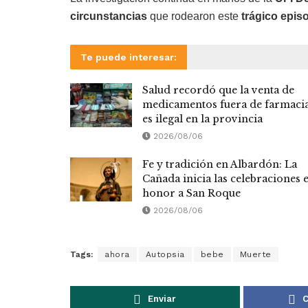
circunstancias
que rodearon este
trágico epis
Te puede interesar:
Salud recordó que la venta de
medicamentos fuera de farmaci
es ilegal en la provincia
2026/08/06
Fe y tradición en Albardón: La
Cañada inicia las celebraciones 
honor a San Roque
2026/08/06
Tags:
ahora
Autopsia
bebe
Muerte
Enviar
C