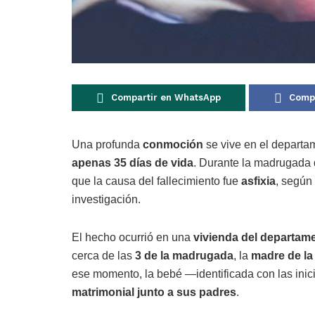
Compartir en WhatsApp
Compa
Una profunda
conmoción
se vive en el depart
apenas 35 días de vida
. Durante la madrugada d
que la causa del fallecimiento fue
asfixia
, según
investigación.
El hecho ocurrió en una
vivienda del departa
cerca de las
3 de la madrugada
, la
madre de l
ese momento, la bebé —identificada con las inic
matrimonial junto a sus padres
.