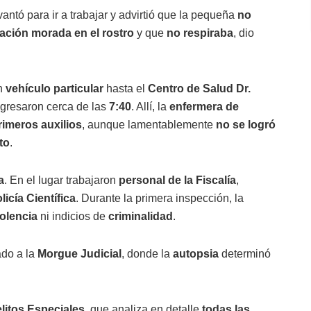
antó para ir a trabajar y advirtió que la pequeña
no
ación morada en el rostro
y que
no respiraba
, dio
un
vehículo particular
hasta el
Centro de Salud Dr.
ngresaron cerca de las
7:40
. Allí, la
enfermera de
imeros auxilios
, aunque lamentablemente
no se logró
to
.
a
. En el lugar trabajaron
personal de la Fiscalía
,
licía Científica
. Durante la primera inspección, la
iolencia
ni indicios de
criminalidad
.
ado a la
Morgue Judicial
, donde la
autopsia
determinó
litos Especiales
, que analiza en detalle
todas las