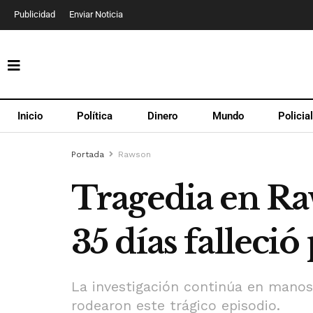
Publicidad
Enviar Noticia
Inicio
Política
Dinero
Mundo
Policia
Portada
Rawson
Tragedia en Ra
35 días falleció
La investigación continúa en manos 
rodearon este trágico episodio.