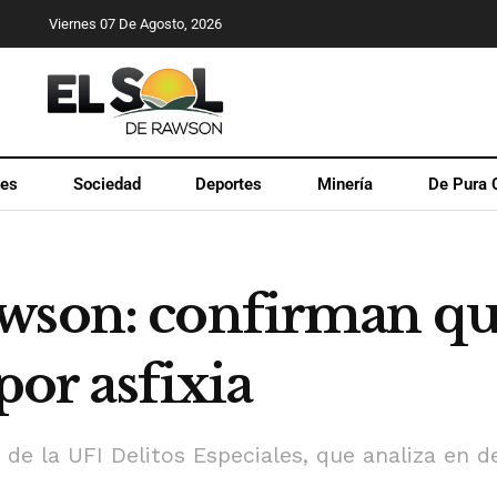
Viernes 07 De Agosto, 2026
les
Sociedad
Deportes
Minería
De Pura 
wson: confirman qu
 por asfixia
de la UFI Delitos Especiales, que analiza en d