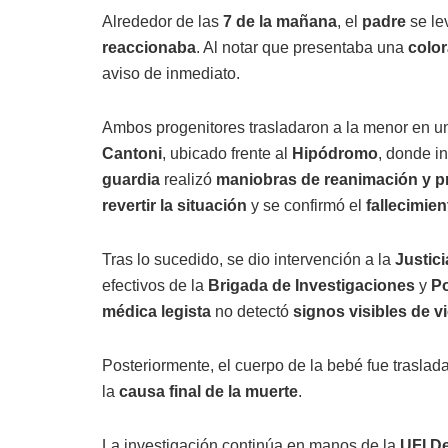
Alrededor de las
7 de la mañana
, el
padre
se lev
reaccionaba
. Al notar que presentaba una
color
aviso de inmediato.
Ambos progenitores trasladaron a la menor en 
Cantoni
, ubicado frente al
Hipódromo
, donde i
guardia
realizó
maniobras de reanimación y pr
revertir la situación
y se confirmó el
fallecimien
Tras lo sucedido, se dio intervención a la
Justici
efectivos de la
Brigada de Investigaciones
y
Po
médica legista
no detectó
signos visibles de v
Posteriormente, el cuerpo de la bebé fue traslad
la
causa final de la muerte
.
La investigación continúa en manos de la
UFI De