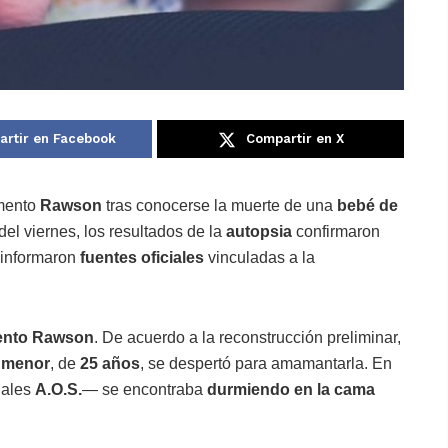
rtir en Facebook
Compartir en X
amento
Rawson
tras conocerse la muerte de una
bebé de
el viernes, los resultados de la
autopsia
confirmaron
 informaron
fuentes oficiales
vinculadas a la
mento Rawson
. De acuerdo a la reconstrucción preliminar,
a menor
, de
25 años
, se despertó para amamantarla. En
iales
A.O.S.
— se encontraba
durmiendo en la cama