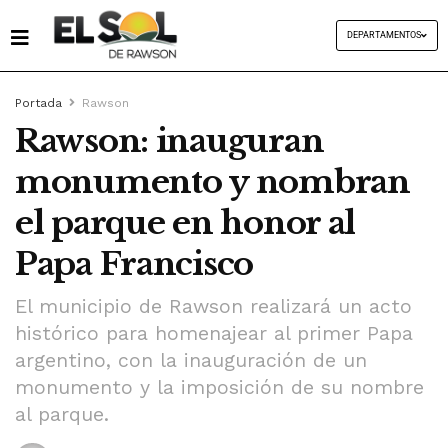
DEPARTAMENTOS
Portada
Rawson
Rawson: inauguran
monumento y nombran
el parque en honor al
Papa Francisco
El municipio de Rawson realizará un acto
histórico para homenajear al primer Papa
argentino, con la inauguración de un
monumento y la imposición de su nombre
al parque.