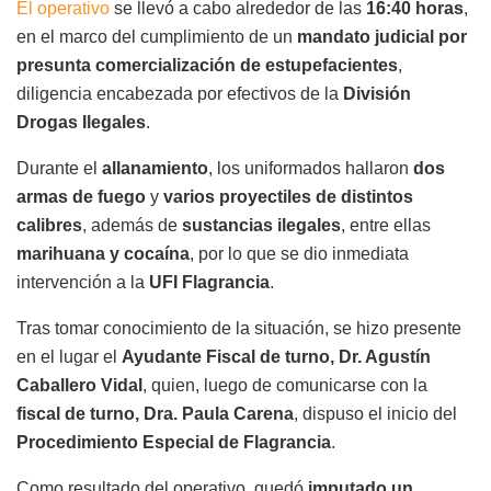
El operativo
se llevó a cabo alrededor de las
16:40 horas
,
en el marco del cumplimiento de un
mandato judicial por
presunta comercialización de estupefacientes
,
diligencia encabezada por efectivos de la
División
Drogas Ilegales
.
Durante el
allanamiento
, los uniformados hallaron
dos
armas de fuego
y
varios proyectiles de distintos
calibres
, además de
sustancias ilegales
, entre ellas
marihuana y cocaína
, por lo que se dio inmediata
intervención a la
UFI Flagrancia
.
Tras tomar conocimiento de la situación, se hizo presente
en el lugar el
Ayudante Fiscal de turno, Dr. Agustín
Caballero Vidal
, quien, luego de comunicarse con la
fiscal de turno, Dra. Paula Carena
, dispuso el inicio del
Procedimiento Especial de Flagrancia
.
Como resultado del operativo, quedó
imputado un