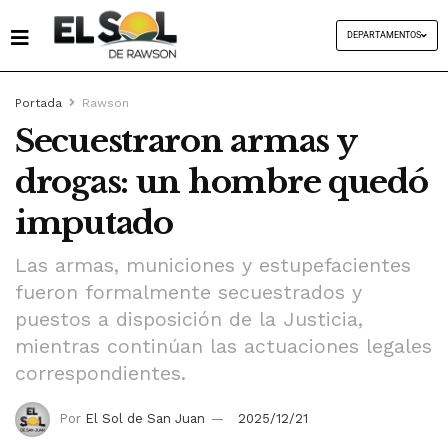
DEPARTAMENTOS
Portada
Rawson
Secuestraron armas y
drogas: un hombre quedó
imputado
Las armas, municiones y estupefacientes
fueron formalmente secuestrados y
puestos a disposición de la Justicia,
mientras continúan las actuaciones legales
correspondientes.
Por
El Sol de San Juan
2025/12/21