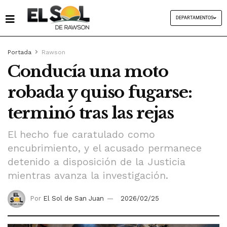
DEPARTAMENTOS
Portada
Rawson
Conducía una moto
robada y quiso fugarse:
terminó tras las rejas
El hecho fue caratulado como
encubrimiento, y el acusado permanece
detenido a disposición de la Justicia
mientras avanza la investigación.
Por
El Sol de San Juan
2026/02/25