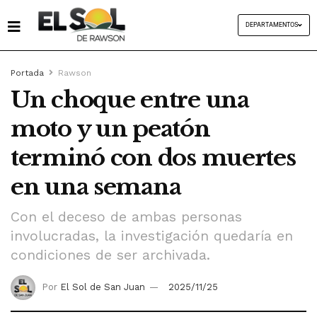
DEPARTAMENTOS
Portada
Rawson
Un choque entre una
moto y un peatón
terminó con dos muertes
en una semana
Con el deceso de ambas personas
involucradas, la investigación quedaría en
condiciones de ser archivada.
Por
El Sol de San Juan
2025/11/25