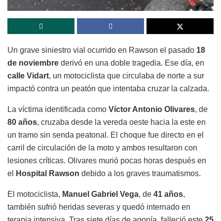
Un grave siniestro vial ocurrido en Rawson el pasado
18
de noviembre
derivó en una doble tragedia. Ese día, en
calle Vidart
, un motociclista que circulaba de norte a sur
impactó contra un peatón que intentaba cruzar la calzada.
La víctima identificada como
Víctor Antonio Olivares
, de
80 años
, cruzaba desde la vereda oeste hacia la este en
un tramo sin senda peatonal. El choque fue directo en el
carril de circulación de la moto y ambos resultaron con
lesiones críticas. Olivares murió pocas horas después en
el
Hospital Rawson
debido a los graves traumatismos.
El motociclista,
Manuel Gabriel Vega
, de
41 años
,
también sufrió heridas severas y quedó internado en
terapia intensiva. Tras siete días de agonía, falleció este
25