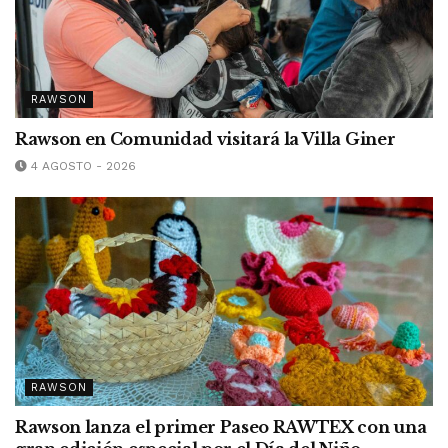
RAWSON
Rawson en Comunidad visitará la Villa Giner
4 AGOSTO - 2026
RAWSON
Rawson lanza el primer Paseo RAWTEX con una