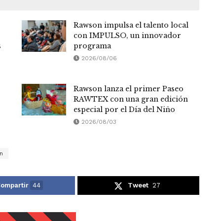
Rawson impulsa el talento local
con IMPULSO, un innovador
s
programa
2026/08/06
Rawson lanza el primer Paseo
RAWTEX con una gran edición
especial por el Día del Niño
2026/08/03
n
ompartir
44
Tweet
27