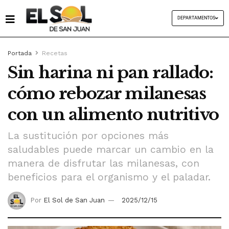
DEPARTAMENTOS
Portada
Recetas
Sin harina ni pan rallado:
cómo rebozar milanesas
con un alimento nutritivo
La sustitución por opciones más
saludables puede marcar un cambio en la
manera de disfrutar las milanesas, con
beneficios para el organismo y el paladar.
Por
El Sol de San Juan
2025/12/15