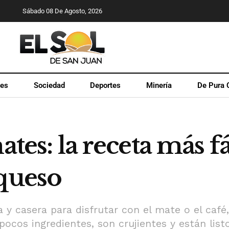
Sábado 08 De Agosto, 2026
les
Sociedad
Deportes
Minería
De Pura 
ates: la receta más f
 queso
a y casera para disfrutar con el mate o el café
pocos ingredientes, son crujientes y están lis