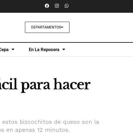
DEPARTAMENTOS
Cepa
En La Reposera
ácil para hacer
, estos bizcochitos de queso son la
tos en apenas 12 minutos.