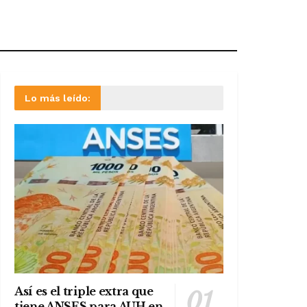
Lo más leído:
Así es el triple extra que
tiene ANSES para AUH en