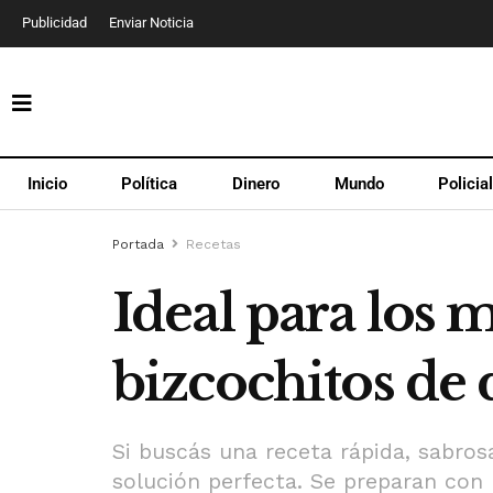
Publicidad
Enviar Noticia
Inicio
Política
Dinero
Mundo
Policia
Portada
Recetas
Ideal para los m
bizcochitos de
Si buscás una receta rápida, sabros
solución perfecta. Se preparan con 