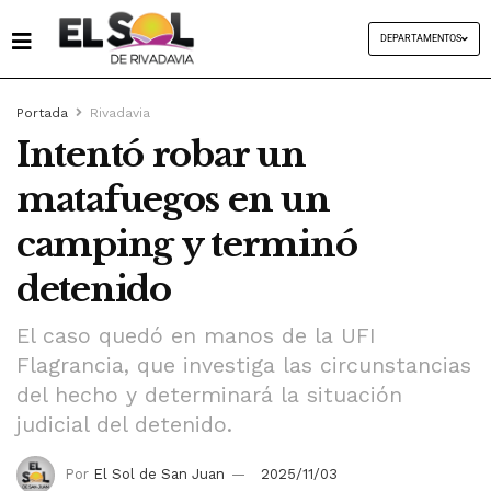
DEPARTAMENTOS
Portada
Rivadavia
Intentó robar un
matafuegos en un
camping y terminó
detenido
El caso quedó en manos de la UFI
Flagrancia, que investiga las circunstancias
del hecho y determinará la situación
judicial del detenido.
Por
El Sol de San Juan
2025/11/03