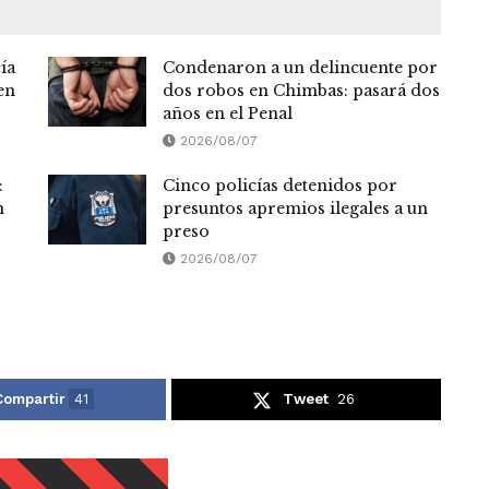
ía
Condenaron a un delincuente por
en
dos robos en Chimbas: pasará dos
años en el Penal
2026/08/07
:
Cinco policías detenidos por
n
presuntos apremios ilegales a un
preso
2026/08/07
Compartir
41
Tweet
26