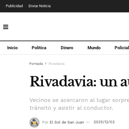
Publicidad
Enviar Noticia
Inicio
Política
Dinero
Mundo
Policia
Portada
Rivadavia
Rivadavia: un a
Vecinos se acercaron al lugar sorpre
tránsito y asistir al conductor.
Por
El Sol de San Juan
2025/12/03