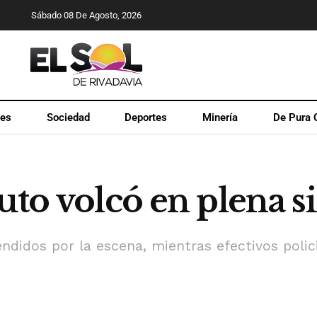
Sábado 08 De Agosto, 2026
les
Sociedad
Deportes
Minería
De Pura 
uto volcó en plena si
ndidos por la escena, mientras efectivos polic