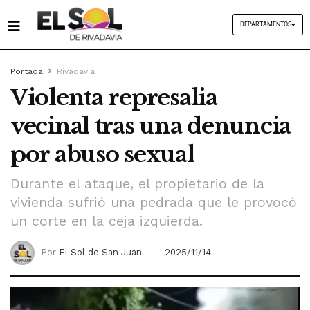
DEPARTAMENTOS
Portada
Rivadavia
Violenta represalia
vecinal tras una denuncia
por abuso sexual
Durante el ataque, el propietario de la
vivienda sufrió una pedrada que le provocó
un corte en la ceja izquierda.
Por
El Sol de San Juan
2025/11/14