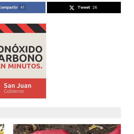
Compartir
41
Tweet
26