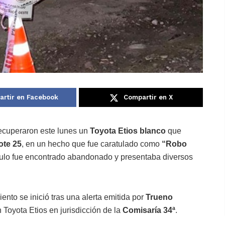
rtir en Facebook
Compartir en X
ecuperaron este lunes un
Toyota Etios blanco
que
ote 25
, en un hecho que fue caratulado como
“Robo
culo fue encontrado abandonado y presentaba diversos
ento se inició tras una alerta emitida por
Trueno
 Toyota Etios en jurisdicción de la
Comisaría 34ª
.