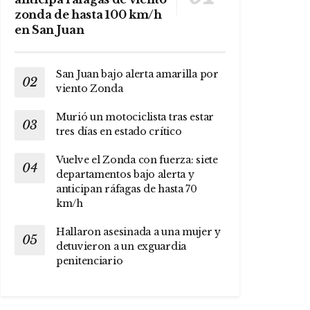
zonda de hasta 100 km/h
en San Juan
San Juan bajo alerta amarilla por
viento Zonda
Murió un motociclista tras estar
tres días en estado crítico
Vuelve el Zonda con fuerza: siete
departamentos bajo alerta y
anticipan ráfagas de hasta 70
km/h
Hallaron asesinada a una mujer y
detuvieron a un exguardia
penitenciario