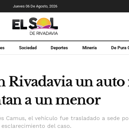
Jueves 06 De Agosto, 2026
les
Sociedad
Deportes
Minería
De Pura 
 Rivadavia un auto 
untan a un menor
és Camus, el vehículo fue trasladado a sede pol
l esclarecimiento del caso.