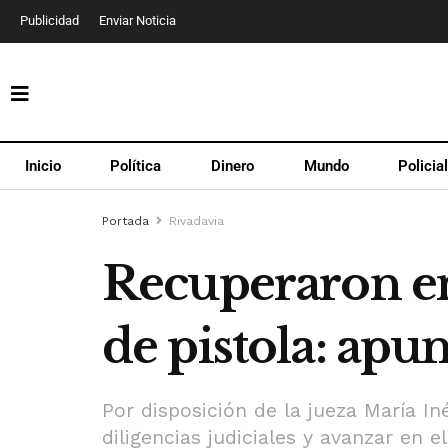
Publicidad
Enviar Noticia
Inicio
Política
Dinero
Mundo
Policia
Portada
Rivadavia
Recuperaron en
de pistola: ap
Por disposición de la jueza María In
diligencias judiciales y avanzar en e