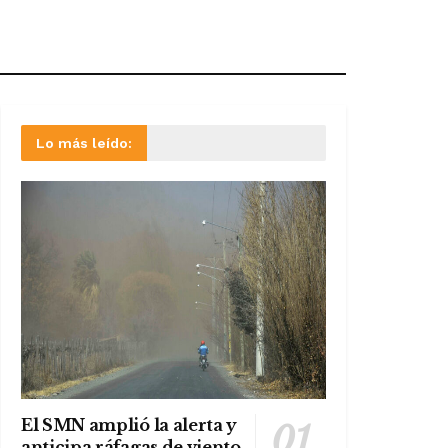
Lo más leído:
El SMN amplió la alerta y
anticipa ráfagas de viento