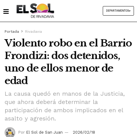
DEPARTAMENTOS
Portada
Rivadavia
Violento robo en el Barrio
Frondizi: dos detenidos,
uno de ellos menor de
edad
La causa quedó en manos de la Justicia,
que ahora deberá determinar la
participación de ambos implicados en el
asalto y agresión.
Por
El Sol de San Juan
2026/02/18