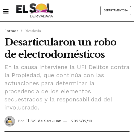
DEPARTAMENTOS
Portada
Rivadavia
Desarticularon un robo
de electrodomésticos
En la causa interviene la UFI Delitos contra
la Propiedad, que continúa con las
actuaciones para determinar la
procedencia de los elementos
secuestrados y la responsabilidad del
involucrado.
Por
El Sol de San Juan
2025/12/18