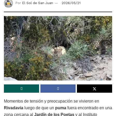
Por
El Sol de San Juan
2026/05/21
Momentos de tensión y preocupación se vivieron en
Rivadavia
luego de que un
puma
fuera encontrado en una
zona cercana al
Jardín de los Poetas
y al Instituto