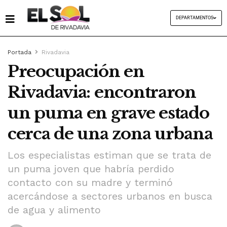
DEPARTAMENTOS
Portada
Rivadavia
Preocupación en
Rivadavia: encontraron
un puma en grave estado
cerca de una zona urbana
Los especialistas estiman que se trata de
un puma joven que habría perdido
contacto con su madre y terminó
acercándose a sectores urbanos en busca
de agua y alimento