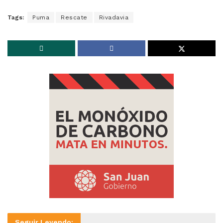
Tags:
Puma
Rescate
Rivadavia
Seguir Leyendo: