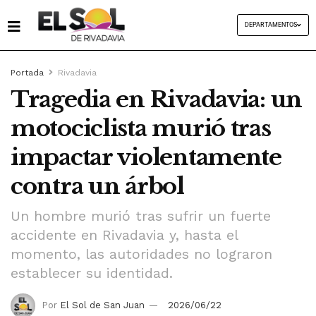
DEPARTAMENTOS
Portada
Rivadavia
Tragedia en Rivadavia: un
motociclista murió tras
impactar violentamente
contra un árbol
Un hombre murió tras sufrir un fuerte
accidente en Rivadavia y, hasta el
momento, las autoridades no lograron
establecer su identidad.
Por
El Sol de San Juan
2026/06/22