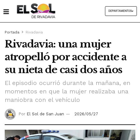
DEPARTAMENTOS
Portada
Rivadavia
Rivadavia: una mujer
atropelló por accidente a
su nieta de casi dos años
El episodio ocurrió durante la mañana, en
momentos en que la mujer realizaba una
maniobra con el vehículo
Por
El Sol de San Juan
2026/05/27