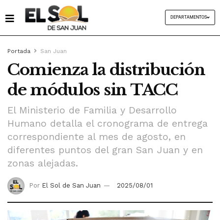
DEPARTAMENTOS
Portada
San Juan
Comienza la distribución
de módulos sin TACC
El Ministerio de Familia y Desarrollo
Humano detalla el cronograma de entrega
correspondiente al mes de agosto, en
diferentes puntos del gran San Juan y en
zonas alejadas.
Por
El Sol de San Juan
2025/08/01