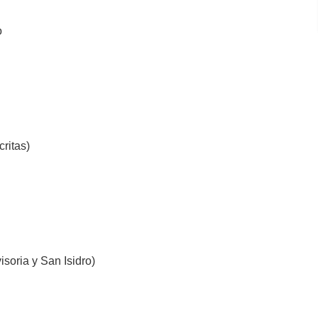
o
ritas)
isoria y San Isidro)