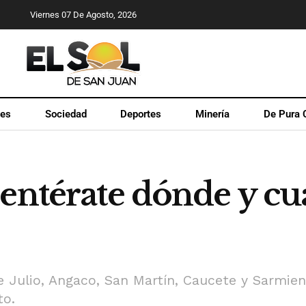
Viernes 07 De Agosto, 2026
les
Sociedad
Deportes
Minería
De Pura 
 entérate dónde y c
de Julio, Angaco, San Martín, Caucete y Sarmie
to.