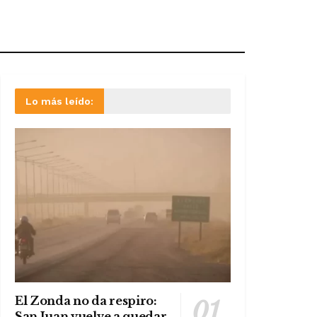
Lo más leído:
El Zonda no da respiro:
San Juan vuelve a quedar