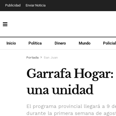
Publicidad
Enviar Noticia
Inicio
Política
Dinero
Mundo
Policia
Portada
San Juan
Garrafa Hogar:
una unidad
El programa provincial llegará a 9 
durante la primera semana de agos