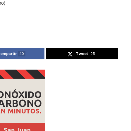
ro)
ompartir
40
Tweet
25