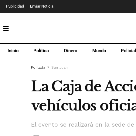
Publicidad
Enviar Noticia
Inicio
Política
Dinero
Mundo
Policia
Portada
San Juan
La Caja de Acci
vehículos ofici
El evento se realizará en la sede d