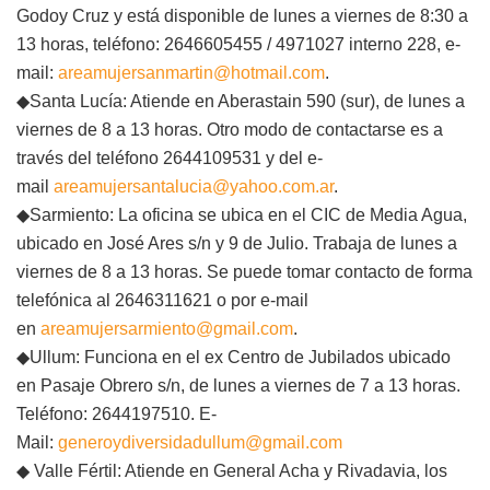
Godoy Cruz y está disponible de lunes a viernes de 8:30 a
13 horas, teléfono: 2646605455 / 4971027 interno 228, e-
mail:
areamujersanmartin@hotmail.com
.
◆Santa Lucía: Atiende en Aberastain 590 (sur), de lunes a
viernes de 8 a 13 horas. Otro modo de contactarse es a
través del teléfono 2644109531 y del e-
mail
areamujersantalucia@yahoo.com.ar
.
◆Sarmiento: La oficina se ubica en el CIC de Media Agua,
ubicado en José Ares s/n y 9 de Julio. Trabaja de lunes a
viernes de 8 a 13 horas. Se puede tomar contacto de forma
telefónica al 2646311621 o por e-mail
en
areamujersarmiento@gmail.com
.
◆Ullum: Funciona en el ex Centro de Jubilados ubicado
en Pasaje Obrero s/n, de lunes a viernes de 7 a 13 horas.
Teléfono: 2644197510. E-
Mail:
generoydiversidadullum@gmail.com
◆ Valle Fértil: Atiende en General Acha y Rivadavia, los