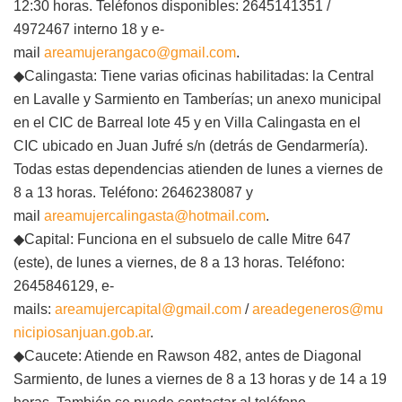
12:30 horas. Teléfonos disponibles: 2645141351 /
4972467 interno 18 y e-
mail
areamujerangaco@gmail.com
.
◆Calingasta: Tiene varias oficinas habilitadas: la Central
en Lavalle y Sarmiento en Tamberías; un anexo municipal
en el CIC de Barreal lote 45 y en Villa Calingasta en el
CIC ubicado en Juan Jufré s/n (detrás de Gendarmería).
Todas estas dependencias atienden de lunes a viernes de
8 a 13 horas. Teléfono: 2646238087 y
mail
areamujercalingasta@hotmail.com
.
◆Capital: Funciona en el subsuelo de calle Mitre 647
(este), de lunes a viernes, de 8 a 13 horas. Teléfono:
2645846129, e-
mails:
areamujercapital@gmail.com
/
areadegeneros@mu
nicipiosanjuan.gob.ar
.
◆Caucete: Atiende en Rawson 482, antes de Diagonal
Sarmiento, de lunes a viernes de 8 a 13 horas y de 14 a 19