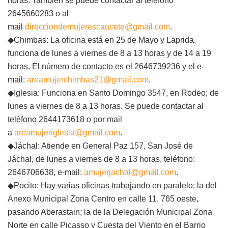
horas. También se puede contactar al teléfono
2645660283 o al
mail
direcciondemujerescaucete@gmail.com
.
◆Chimbas: La oficina está en 25 de Mayo y Laprida,
funciona de lunes a viernes de 8 a 13 horas y de 14 a 19
horas. El número de contacto es el 2646739236 y el e-
mail:
areamujerchimbas21@gmail.com
.
◆Iglesia: Funciona en Santo Domingo 3547, en Rodeo; de
lunes a viernes de 8 a 13 horas. Se puede contactar al
teléfono 2644173618 o por mail
a
areamujeriglesia@gmail.com
.
◆Jáchal: Atiende en General Paz 157, San José de
Jáchal, de lunes a viernes de 8 a 13 horas, teléfono:
2646706638, e-mail:
amujerjachal@gmail.com
.
◆Pocito: Hay varias oficinas trabajando en paralelo: la del
Anexo Municipal Zona Centro en calle 11, 765 oeste,
pasando Aberastain; la de la Delegación Municipal Zona
Norte en calle Picasso y Cuesta del Viento en el Barrio