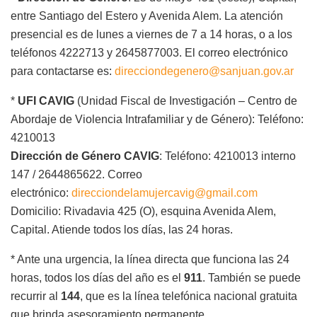
entre Santiago del Estero y Avenida Alem. La atención
presencial es de lunes a viernes de 7 a 14 horas, o a los
teléfonos 4222713 y 2645877003. El correo electrónico
para contactarse es:
direcciondegenero@sanjuan.gov.ar
*
UFI CAVIG
(Unidad Fiscal de Investigación – Centro de
Abordaje de Violencia Intrafamiliar y de Género): Teléfono:
4210013
Dirección de Género CAVIG
: Teléfono: 4210013 interno
147 / 2644865622. Correo
electrónico:
direcciondelamujercavig@gmail.com
Domicilio: Rivadavia 425 (O), esquina Avenida Alem,
Capital. Atiende todos los días, las 24 horas.
* Ante una urgencia, la línea directa que funciona las 24
horas, todos los días del año es el
911
. También se puede
recurrir al
144
, que es la línea telefónica nacional gratuita
que brinda asesoramiento permanente.