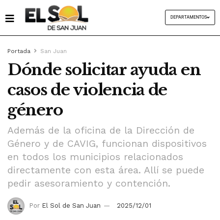
DEPARTAMENTOS
Portada
San Juan
Dónde solicitar ayuda en
casos de violencia de
género
Además de la oficina de la Dirección de
Género y de CAVIG, funcionan dispositivos
en todos los municipios relacionados
directamente con esta área. Allí se puede
pedir asesoramiento y contención.
Por
El Sol de San Juan
2025/12/01