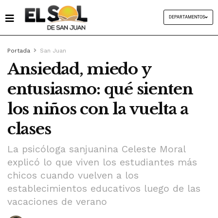
DEPARTAMENTOS
Portada
San Juan
Ansiedad, miedo y
entusiasmo: qué sienten
los niños con la vuelta a
clases
La psicóloga sanjuanina Celeste Moral
explicó lo que viven los estudiantes más
chicos cuando vuelven a los
establecimientos educativos luego de las
vacaciones de verano