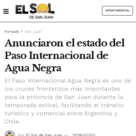
DEPARTAMENTOS
Portada
San Juan
Anunciaron el estado del
Paso Internacional de
Agua Negra
El Paso Internacional Agua Negra es uno de
los cruces fronterizos más importantes
para la provincia de San Juan durante la
temporada estival, facilitando el tránsito
turístico y comercial entre Argentina y
Chile.
Por
El Sol de San Juan
2026/03/02