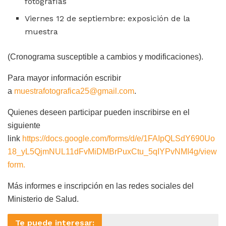
fotografías
Viernes 12 de septiembre: exposición de la
muestra
(Cronograma susceptible a cambios y modificaciones).
Para mayor información escribir
a
muestrafotografica25@gmail.com
.
Quienes deseen participar pueden inscribirse en el
siguiente
link
https://docs.google.com/forms/d/e/1FAIpQLSdY690Uo
18_yL5QjmNUL11dFvMiDMBrPuxCtu_5qIYPvNMI4g/view
form.
Más informes e inscripción en las redes sociales del
Ministerio de Salud.
Te puede interesar: