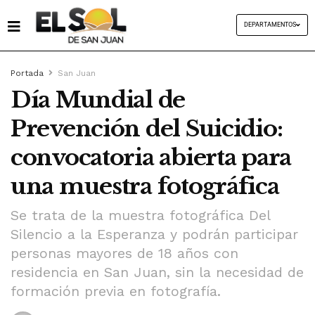
DEPARTAMENTOS
Portada
San Juan
Día Mundial de
Prevención del Suicidio:
convocatoria abierta para
una muestra fotográfica
Se trata de la muestra fotográfica Del
Silencio a la Esperanza y podrán participar
personas mayores de 18 años con
residencia en San Juan, sin la necesidad de
formación previa en fotografía.