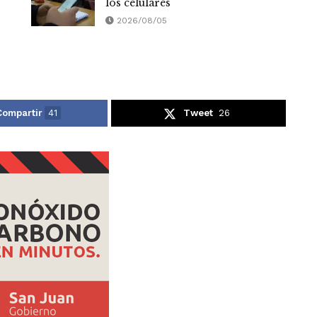
los celulares
2026/08/05
Compartir
41
Tweet
26