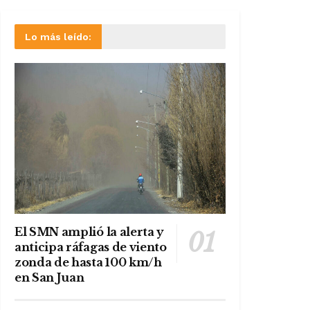
Lo más leído:
El SMN amplió la alerta y
anticipa ráfagas de viento
zonda de hasta 100 km/h
en San Juan